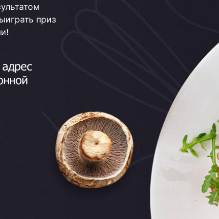
зультатом
выиграть приз
и!